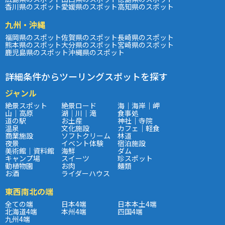
香川県のスポット
愛媛県のスポット
高知県のスポット
九州・沖縄
福岡県のスポット
佐賀県のスポット
長崎県のスポット
熊本県のスポット
大分県のスポット
宮崎県のスポット
鹿児島県のスポット
沖縄県のスポット
詳細条件からツーリングスポットを探す
ジャンル
絶景スポット
絶景ロード
海｜海岸｜岬
山｜高原
湖｜川｜滝
食事処
道の駅
お土産
神社｜寺院
温泉
文化施設
カフェ｜軽食
商業施設
ソフトクリーム
林道
夜景
イベント体験
宿泊施設
美術館｜資料館
海鮮
ダム
キャンプ場
スイーツ
珍スポット
動植物園
お肉
麺類
お酒
ライダーハウス
東西南北の端
全ての端
日本4端
日本本土4端
北海道4端
本州4端
四国4端
九州4端