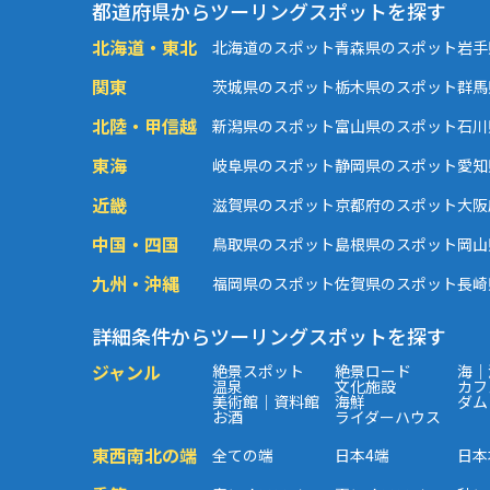
都道府県からツーリングスポットを探す
北海道・東北
北海道のスポット
青森県のスポット
岩手
関東
茨城県のスポット
栃木県のスポット
群馬
北陸・甲信越
新潟県のスポット
富山県のスポット
石川
東海
岐阜県のスポット
静岡県のスポット
愛知
近畿
滋賀県のスポット
京都府のスポット
大阪
中国・四国
鳥取県のスポット
島根県のスポット
岡山
九州・沖縄
福岡県のスポット
佐賀県のスポット
長崎
詳細条件からツーリングスポットを探す
ジャンル
絶景スポット
絶景ロード
海｜
温泉
文化施設
カフ
美術館｜資料館
海鮮
ダム
お酒
ライダーハウス
東西南北の端
全ての端
日本4端
日本