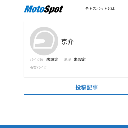
モトスポットとは
京介
未設定
未設定
バイク歴
地域
所有バイク
投稿記事