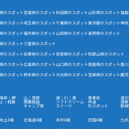
県のスポット
宮城県のスポット
秋田県のスポット
山形県のスポット
福島
県のスポット
埼玉県のスポット
千葉県のスポット
東京都のスポット
神奈
県のスポット
福井県のスポット
山梨県のスポット
長野県のスポット
県のスポット
三重県のスポット
府のスポット
兵庫県のスポット
奈良県のスポット
和歌山県のスポット
県のスポット
広島県のスポット
山口県のスポット
徳島県のスポット
香川
県のスポット
熊本県のスポット
大分県のスポット
宮崎県のスポット
鹿児
海岸｜岬
山｜高原
湖｜川｜滝
食事処
道の
ェ｜軽食
商業施設
ソフトクリーム
林道
夜景
キャンプ場
スイーツ
珍スポット
動植
本土4端
北海道4端
本州4端
四国4端
九州