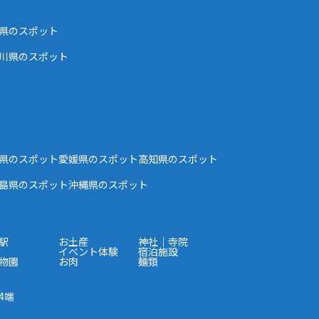
県のスポット
川県のスポット
県のスポット
愛媛県のスポット
高知県のスポット
島県のスポット
沖縄県のスポット
駅
お土産
神社｜寺院
イベント体験
宿泊施設
物園
お肉
麺類
4端