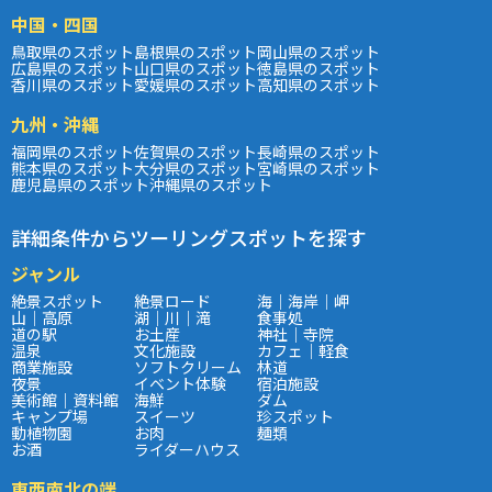
中国・四国
鳥取県のスポット
島根県のスポット
岡山県のスポット
広島県のスポット
山口県のスポット
徳島県のスポット
香川県のスポット
愛媛県のスポット
高知県のスポット
九州・沖縄
福岡県のスポット
佐賀県のスポット
長崎県のスポット
熊本県のスポット
大分県のスポット
宮崎県のスポット
鹿児島県のスポット
沖縄県のスポット
詳細条件からツーリングスポットを探す
ジャンル
絶景スポット
絶景ロード
海｜海岸｜岬
山｜高原
湖｜川｜滝
食事処
道の駅
お土産
神社｜寺院
温泉
文化施設
カフェ｜軽食
商業施設
ソフトクリーム
林道
夜景
イベント体験
宿泊施設
美術館｜資料館
海鮮
ダム
キャンプ場
スイーツ
珍スポット
動植物園
お肉
麺類
お酒
ライダーハウス
東西南北の端