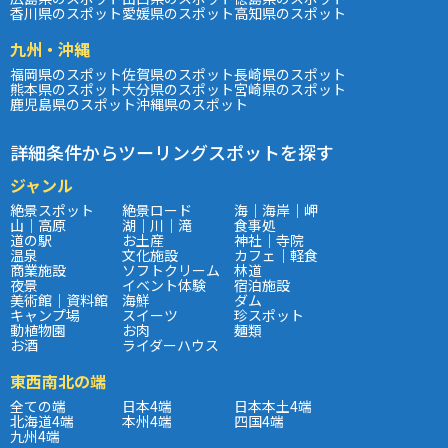
香川県のスポット
愛媛県のスポット
高知県のスポット
九州・沖縄
福岡県のスポット
佐賀県のスポット
長崎県のスポット
熊本県のスポット
大分県のスポット
宮崎県のスポット
鹿児島県のスポット
沖縄県のスポット
詳細条件からツーリングスポットを探す
ジャンル
絶景スポット
絶景ロード
海｜海岸｜岬
山｜高原
湖｜川｜滝
食事処
道の駅
お土産
神社｜寺院
温泉
文化施設
カフェ｜軽食
商業施設
ソフトクリーム
林道
夜景
イベント体験
宿泊施設
美術館｜資料館
海鮮
ダム
キャンプ場
スイーツ
珍スポット
動植物園
お肉
麺類
お酒
ライダーハウス
東西南北の端
全ての端
日本4端
日本本土4端
北海道4端
本州4端
四国4端
九州4端