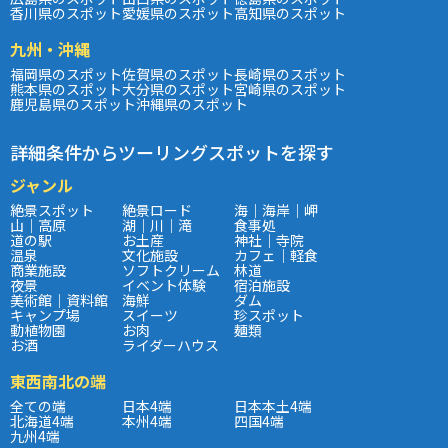
香川県のスポット
愛媛県のスポット
高知県のスポット
九州・沖縄
福岡県のスポット
佐賀県のスポット
長崎県のスポット
熊本県のスポット
大分県のスポット
宮崎県のスポット
鹿児島県のスポット
沖縄県のスポット
詳細条件からツーリングスポットを探す
ジャンル
絶景スポット
絶景ロード
海｜海岸｜岬
山｜高原
湖｜川｜滝
食事処
道の駅
お土産
神社｜寺院
温泉
文化施設
カフェ｜軽食
商業施設
ソフトクリーム
林道
夜景
イベント体験
宿泊施設
美術館｜資料館
海鮮
ダム
キャンプ場
スイーツ
珍スポット
動植物園
お肉
麺類
お酒
ライダーハウス
東西南北の端
全ての端
日本4端
日本本土4端
北海道4端
本州4端
四国4端
九州4端