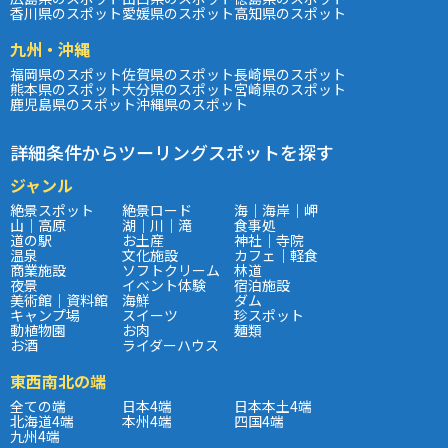
香川県のスポット
愛媛県のスポット
高知県のスポット
九州・沖縄
福岡県のスポット
佐賀県のスポット
長崎県のスポット
熊本県のスポット
大分県のスポット
宮崎県のスポット
鹿児島県のスポット
沖縄県のスポット
詳細条件からツーリングスポットを探す
ジャンル
絶景スポット
絶景ロード
海｜海岸｜岬
山｜高原
湖｜川｜滝
食事処
道の駅
お土産
神社｜寺院
温泉
文化施設
カフェ｜軽食
商業施設
ソフトクリーム
林道
夜景
イベント体験
宿泊施設
美術館｜資料館
海鮮
ダム
キャンプ場
スイーツ
珍スポット
動植物園
お肉
麺類
お酒
ライダーハウス
東西南北の端
全ての端
日本4端
日本本土4端
北海道4端
本州4端
四国4端
九州4端