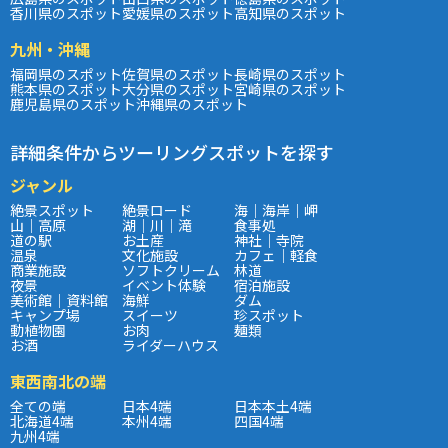
香川県のスポット
愛媛県のスポット
高知県のスポット
九州・沖縄
福岡県のスポット
佐賀県のスポット
長崎県のスポット
熊本県のスポット
大分県のスポット
宮崎県のスポット
鹿児島県のスポット
沖縄県のスポット
詳細条件からツーリングスポットを探す
ジャンル
絶景スポット
絶景ロード
海｜海岸｜岬
山｜高原
湖｜川｜滝
食事処
道の駅
お土産
神社｜寺院
温泉
文化施設
カフェ｜軽食
商業施設
ソフトクリーム
林道
夜景
イベント体験
宿泊施設
美術館｜資料館
海鮮
ダム
キャンプ場
スイーツ
珍スポット
動植物園
お肉
麺類
お酒
ライダーハウス
東西南北の端
全ての端
日本4端
日本本土4端
北海道4端
本州4端
四国4端
九州4端