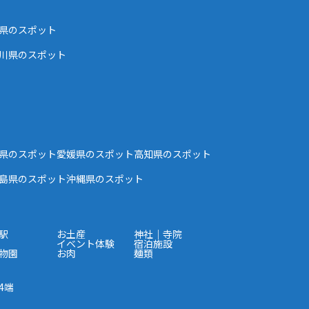
県のスポット
川県のスポット
県のスポット
愛媛県のスポット
高知県のスポット
島県のスポット
沖縄県のスポット
駅
お土産
神社｜寺院
イベント体験
宿泊施設
物園
お肉
麺類
4端