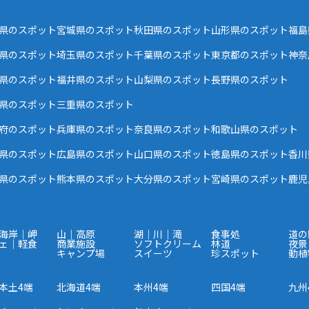
県のスポット
宮城県のスポット
秋田県のスポット
山形県のスポット
福島
県のスポット
埼玉県のスポット
千葉県のスポット
東京都のスポット
神奈
県のスポット
福井県のスポット
山梨県のスポット
長野県のスポット
県のスポット
三重県のスポット
府のスポット
兵庫県のスポット
奈良県のスポット
和歌山県のスポット
県のスポット
広島県のスポット
山口県のスポット
徳島県のスポット
香川
県のスポット
熊本県のスポット
大分県のスポット
宮崎県のスポット
鹿児
海岸｜岬
山｜高原
湖｜川｜滝
食事処
道の
ェ｜軽食
商業施設
ソフトクリーム
林道
夜景
キャンプ場
スイーツ
珍スポット
動植
本土4端
北海道4端
本州4端
四国4端
九州