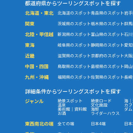
都道府県からツーリングスポットを探す
北海道・東北
北海道のスポット
青森県のスポット
岩手
関東
茨城県のスポット
栃木県のスポット
群馬
北陸・甲信越
新潟県のスポット
富山県のスポット
石川
東海
岐阜県のスポット
静岡県のスポット
愛知
近畿
滋賀県のスポット
京都府のスポット
大阪
中国・四国
鳥取県のスポット
島根県のスポット
岡山
九州・沖縄
福岡県のスポット
佐賀県のスポット
長崎
詳細条件からツーリングスポットを探す
ジャンル
絶景スポット
絶景ロード
海｜
温泉
文化施設
カフ
美術館｜資料館
海鮮
ダム
お酒
ライダーハウス
東西南北の端
全ての端
日本4端
日本