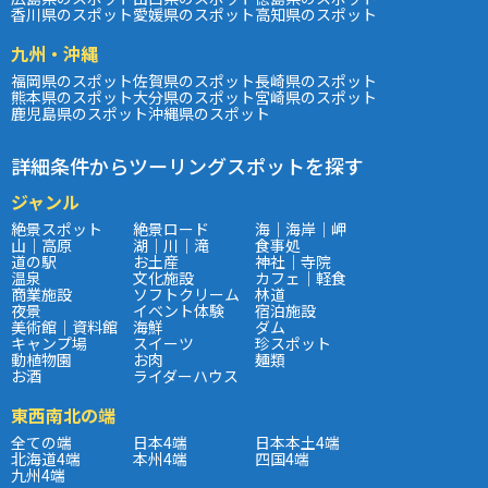
香川県のスポット
愛媛県のスポット
高知県のスポット
九州・沖縄
福岡県のスポット
佐賀県のスポット
長崎県のスポット
熊本県のスポット
大分県のスポット
宮崎県のスポット
鹿児島県のスポット
沖縄県のスポット
詳細条件からツーリングスポットを探す
ジャンル
絶景スポット
絶景ロード
海｜海岸｜岬
山｜高原
湖｜川｜滝
食事処
道の駅
お土産
神社｜寺院
温泉
文化施設
カフェ｜軽食
商業施設
ソフトクリーム
林道
夜景
イベント体験
宿泊施設
美術館｜資料館
海鮮
ダム
キャンプ場
スイーツ
珍スポット
動植物園
お肉
麺類
お酒
ライダーハウス
東西南北の端
全ての端
日本4端
日本本土4端
北海道4端
本州4端
四国4端
九州4端