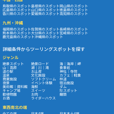
鳥取県のスポット
島根県のスポット
岡山県のスポット
広島県のスポット
山口県のスポット
徳島県のスポット
香川県のスポット
愛媛県のスポット
高知県のスポット
九州・沖縄
福岡県のスポット
佐賀県のスポット
長崎県のスポット
熊本県のスポット
大分県のスポット
宮崎県のスポット
鹿児島県のスポット
沖縄県のスポット
詳細条件からツーリングスポットを探す
ジャンル
絶景スポット
絶景ロード
海｜海岸｜岬
山｜高原
湖｜川｜滝
食事処
道の駅
お土産
神社｜寺院
温泉
文化施設
カフェ｜軽食
商業施設
ソフトクリーム
林道
夜景
イベント体験
宿泊施設
美術館｜資料館
海鮮
ダム
キャンプ場
スイーツ
珍スポット
動植物園
お肉
麺類
お酒
ライダーハウス
東西南北の端
全ての端
日本4端
日本本土4端