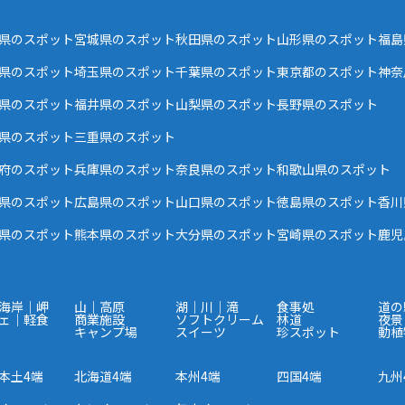
県のスポット
宮城県のスポット
秋田県のスポット
山形県のスポット
福島
県のスポット
埼玉県のスポット
千葉県のスポット
東京都のスポット
神奈
県のスポット
福井県のスポット
山梨県のスポット
長野県のスポット
県のスポット
三重県のスポット
府のスポット
兵庫県のスポット
奈良県のスポット
和歌山県のスポット
県のスポット
広島県のスポット
山口県のスポット
徳島県のスポット
香川
県のスポット
熊本県のスポット
大分県のスポット
宮崎県のスポット
鹿児
海岸｜岬
山｜高原
湖｜川｜滝
食事処
道の
ェ｜軽食
商業施設
ソフトクリーム
林道
夜景
キャンプ場
スイーツ
珍スポット
動植
本土4端
北海道4端
本州4端
四国4端
九州