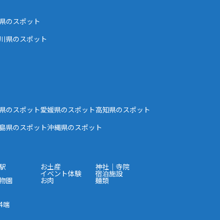
県のスポット
川県のスポット
県のスポット
愛媛県のスポット
高知県のスポット
島県のスポット
沖縄県のスポット
駅
お土産
神社｜寺院
イベント体験
宿泊施設
物園
お肉
麺類
4端