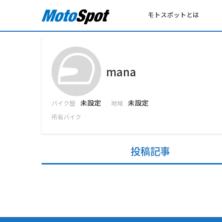
モトスポットとは
mana
未設定
未設定
バイク歴
地域
所有バイク
投稿記事