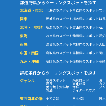
都道府県からツーリングスポットを探す
北海道・東北
北海道のスポット
青森県のスポット
岩手
関東
茨城県のスポット
栃木県のスポット
群馬
北陸・甲信越
新潟県のスポット
富山県のスポット
石川
東海
岐阜県のスポット
静岡県のスポット
愛知
近畿
滋賀県のスポット
京都府のスポット
大阪
中国・四国
鳥取県のスポット
島根県のスポット
岡山
九州・沖縄
福岡県のスポット
佐賀県のスポット
長崎
詳細条件からツーリングスポットを探す
ジャンル
絶景スポット
絶景ロード
海｜
温泉
文化施設
カフ
美術館｜資料館
海鮮
ダム
お酒
ライダーハウス
東西南北の端
全ての端
日本4端
日本