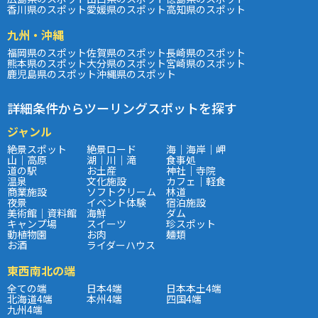
香川県のスポット
愛媛県のスポット
高知県のスポット
九州・沖縄
福岡県のスポット
佐賀県のスポット
長崎県のスポット
熊本県のスポット
大分県のスポット
宮崎県のスポット
鹿児島県のスポット
沖縄県のスポット
詳細条件からツーリングスポットを探す
ジャンル
絶景スポット
絶景ロード
海｜海岸｜岬
山｜高原
湖｜川｜滝
食事処
道の駅
お土産
神社｜寺院
温泉
文化施設
カフェ｜軽食
商業施設
ソフトクリーム
林道
夜景
イベント体験
宿泊施設
美術館｜資料館
海鮮
ダム
キャンプ場
スイーツ
珍スポット
動植物園
お肉
麺類
お酒
ライダーハウス
東西南北の端
全ての端
日本4端
日本本土4端
北海道4端
本州4端
四国4端
九州4端