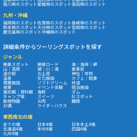
香川県のスポット
愛媛県のスポット
高知県のスポット
九州・沖縄
福岡県のスポット
佐賀県のスポット
長崎県のスポット
熊本県のスポット
大分県のスポット
宮崎県のスポット
鹿児島県のスポット
沖縄県のスポット
詳細条件からツーリングスポットを探す
ジャンル
絶景スポット
絶景ロード
海｜海岸｜岬
山｜高原
湖｜川｜滝
食事処
道の駅
お土産
神社｜寺院
温泉
文化施設
カフェ｜軽食
商業施設
ソフトクリーム
林道
夜景
イベント体験
宿泊施設
美術館｜資料館
海鮮
ダム
キャンプ場
スイーツ
珍スポット
動植物園
お肉
麺類
お酒
ライダーハウス
東西南北の端
全ての端
日本4端
日本本土4端
北海道4端
本州4端
四国4端
九州4端