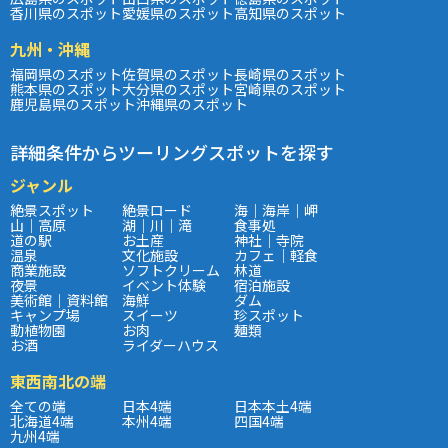
香川県のスポット
愛媛県のスポット
高知県のスポット
九州・沖縄
福岡県のスポット
佐賀県のスポット
長崎県のスポット
熊本県のスポット
大分県のスポット
宮崎県のスポット
鹿児島県のスポット
沖縄県のスポット
詳細条件からツーリングスポットを探す
ジャンル
絶景スポット
絶景ロード
海｜海岸｜岬
山｜高原
湖｜川｜滝
食事処
道の駅
お土産
神社｜寺院
温泉
文化施設
カフェ｜軽食
商業施設
ソフトクリーム
林道
夜景
イベント体験
宿泊施設
美術館｜資料館
海鮮
ダム
キャンプ場
スイーツ
珍スポット
動植物園
お肉
麺類
お酒
ライダーハウス
東西南北の端
全ての端
日本4端
日本本土4端
北海道4端
本州4端
四国4端
九州4端