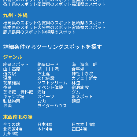
香川県のスポット
愛媛県のスポット
高知県のスポット
九州・沖縄
福岡県のスポット
佐賀県のスポット
長崎県のスポット
熊本県のスポット
大分県のスポット
宮崎県のスポット
鹿児島県のスポット
沖縄県のスポット
詳細条件からツーリングスポットを探す
ジャンル
絶景スポット
絶景ロード
海｜海岸｜岬
山｜高原
湖｜川｜滝
食事処
道の駅
お土産
神社｜寺院
温泉
文化施設
カフェ｜軽食
商業施設
ソフトクリーム
林道
夜景
イベント体験
宿泊施設
美術館｜資料館
海鮮
ダム
キャンプ場
スイーツ
珍スポット
動植物園
お肉
麺類
お酒
ライダーハウス
東西南北の端
全ての端
日本4端
日本本土4端
北海道4端
本州4端
四国4端
九州4端