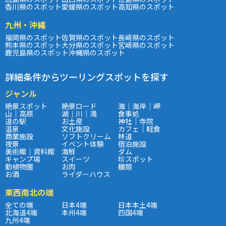
香川県のスポット
愛媛県のスポット
高知県のスポット
九州・沖縄
福岡県のスポット
佐賀県のスポット
長崎県のスポット
熊本県のスポット
大分県のスポット
宮崎県のスポット
鹿児島県のスポット
沖縄県のスポット
詳細条件からツーリングスポットを探す
ジャンル
絶景スポット
絶景ロード
海｜海岸｜岬
山｜高原
湖｜川｜滝
食事処
道の駅
お土産
神社｜寺院
温泉
文化施設
カフェ｜軽食
商業施設
ソフトクリーム
林道
夜景
イベント体験
宿泊施設
美術館｜資料館
海鮮
ダム
キャンプ場
スイーツ
珍スポット
動植物園
お肉
麺類
お酒
ライダーハウス
東西南北の端
全ての端
日本4端
日本本土4端
北海道4端
本州4端
四国4端
九州4端