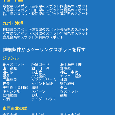
鳥取県のスポット
島根県のスポット
岡山県のスポット
広島県のスポット
山口県のスポット
徳島県のスポット
香川県のスポット
愛媛県のスポット
高知県のスポット
九州・沖縄
福岡県のスポット
佐賀県のスポット
長崎県のスポット
熊本県のスポット
大分県のスポット
宮崎県のスポット
鹿児島県のスポット
沖縄県のスポット
詳細条件からツーリングスポットを探す
ジャンル
絶景スポット
絶景ロード
海｜海岸｜岬
山｜高原
湖｜川｜滝
食事処
道の駅
お土産
神社｜寺院
温泉
文化施設
カフェ｜軽食
商業施設
ソフトクリーム
林道
夜景
イベント体験
宿泊施設
美術館｜資料館
海鮮
ダム
キャンプ場
スイーツ
珍スポット
動植物園
お肉
麺類
お酒
ライダーハウス
東西南北の端
全ての端
日本4端
日本本土4端