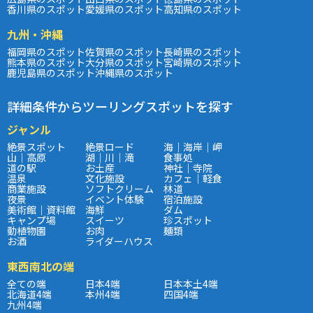
香川県のスポット
愛媛県のスポット
高知県のスポット
九州・沖縄
福岡県のスポット
佐賀県のスポット
長崎県のスポット
熊本県のスポット
大分県のスポット
宮崎県のスポット
鹿児島県のスポット
沖縄県のスポット
詳細条件からツーリングスポットを探す
ジャンル
絶景スポット
絶景ロード
海｜海岸｜岬
山｜高原
湖｜川｜滝
食事処
道の駅
お土産
神社｜寺院
温泉
文化施設
カフェ｜軽食
商業施設
ソフトクリーム
林道
夜景
イベント体験
宿泊施設
美術館｜資料館
海鮮
ダム
キャンプ場
スイーツ
珍スポット
動植物園
お肉
麺類
お酒
ライダーハウス
東西南北の端
全ての端
日本4端
日本本土4端
北海道4端
本州4端
四国4端
九州4端