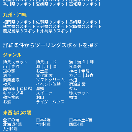
香川県のスポット
愛媛県のスポット
高知県のスポット
九州・沖縄
福岡県のスポット
佐賀県のスポット
長崎県のスポット
熊本県のスポット
大分県のスポット
宮崎県のスポット
鹿児島県のスポット
沖縄県のスポット
詳細条件からツーリングスポットを探す
ジャンル
絶景スポット
絶景ロード
海｜海岸｜岬
山｜高原
湖｜川｜滝
食事処
道の駅
お土産
神社｜寺院
温泉
文化施設
カフェ｜軽食
商業施設
ソフトクリーム
林道
夜景
イベント体験
宿泊施設
美術館｜資料館
海鮮
ダム
キャンプ場
スイーツ
珍スポット
動植物園
お肉
麺類
お酒
ライダーハウス
東西南北の端
全ての端
日本4端
日本本土4端
北海道4端
本州4端
四国4端
九州4端