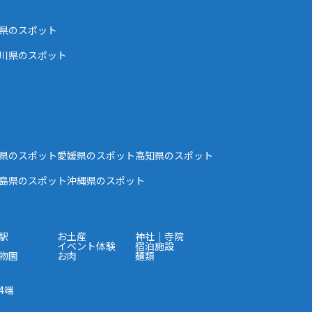
県のスポット
川県のスポット
県のスポット
愛媛県のスポット
高知県のスポット
島県のスポット
沖縄県のスポット
駅
お土産
神社｜寺院
イベント体験
宿泊施設
物園
お肉
麺類
4端