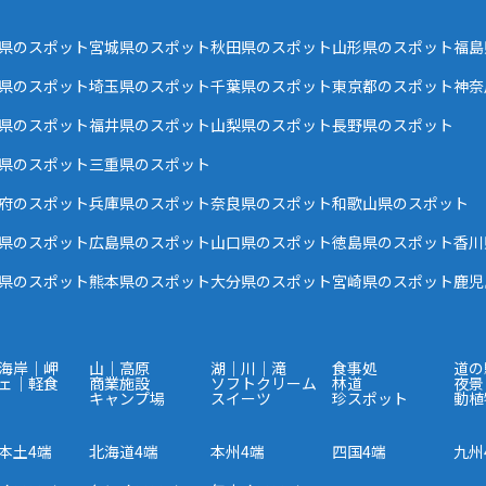
県のスポット
宮城県のスポット
秋田県のスポット
山形県のスポット
福島
県のスポット
埼玉県のスポット
千葉県のスポット
東京都のスポット
神奈
県のスポット
福井県のスポット
山梨県のスポット
長野県のスポット
県のスポット
三重県のスポット
府のスポット
兵庫県のスポット
奈良県のスポット
和歌山県のスポット
県のスポット
広島県のスポット
山口県のスポット
徳島県のスポット
香川
県のスポット
熊本県のスポット
大分県のスポット
宮崎県のスポット
鹿児
海岸｜岬
山｜高原
湖｜川｜滝
食事処
道の
ェ｜軽食
商業施設
ソフトクリーム
林道
夜景
キャンプ場
スイーツ
珍スポット
動植
本土4端
北海道4端
本州4端
四国4端
九州