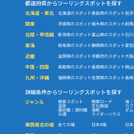
都道府県からツーリングスポットを探す
北海道・東北
北海道のスポット
青森県のスポット
岩手
関東
茨城県のスポット
栃木県のスポット
群馬
北陸・甲信越
新潟県のスポット
富山県のスポット
石川
東海
岐阜県のスポット
静岡県のスポット
愛知
近畿
滋賀県のスポット
京都府のスポット
大阪
中国・四国
鳥取県のスポット
島根県のスポット
岡山
九州・沖縄
福岡県のスポット
佐賀県のスポット
長崎
詳細条件からツーリングスポットを探す
ジャンル
絶景スポット
絶景ロード
海｜
温泉
文化施設
カフ
美術館｜資料館
海鮮
ダム
お酒
ライダーハウス
東西南北の端
全ての端
日本4端
日本