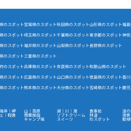
県のスポット
宮城県のスポット
秋田県のスポット
山形県のスポット
福島
県のスポット
埼玉県のスポット
千葉県のスポット
東京都のスポット
神奈
県のスポット
福井県のスポット
山梨県のスポット
長野県のスポット
県のスポット
三重県のスポット
府のスポット
兵庫県のスポット
奈良県のスポット
和歌山県のスポット
県のスポット
広島県のスポット
山口県のスポット
徳島県のスポット
香川
県のスポット
熊本県のスポット
大分県のスポット
宮崎県のスポット
鹿児
海岸｜岬
山｜高原
湖｜川｜滝
食事処
道の
ェ｜軽食
商業施設
ソフトクリーム
林道
夜景
キャンプ場
スイーツ
珍スポット
動植