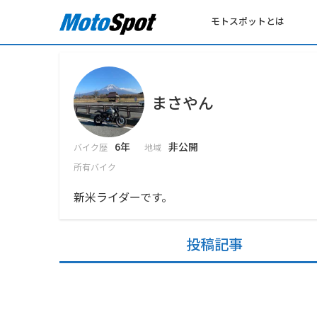
モトスポットとは
まさやん
6年
非公開
バイク歴
地域
所有バイク
新米ライダーです。
投稿記事