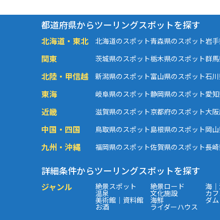
都道府県からツーリングスポットを探す
北海道・東北
北海道のスポット
青森県のスポット
岩手
関東
茨城県のスポット
栃木県のスポット
群馬
北陸・甲信越
新潟県のスポット
富山県のスポット
石川
東海
岐阜県のスポット
静岡県のスポット
愛知
近畿
滋賀県のスポット
京都府のスポット
大阪
中国・四国
鳥取県のスポット
島根県のスポット
岡山
九州・沖縄
福岡県のスポット
佐賀県のスポット
長崎
詳細条件からツーリングスポットを探す
ジャンル
絶景スポット
絶景ロード
海｜
温泉
文化施設
カフ
美術館｜資料館
海鮮
ダム
お酒
ライダーハウス