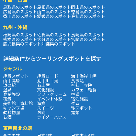
鳥取県のスポット
島根県のスポット
岡山県のスポット
広島県のスポット
山口県のスポット
徳島県のスポット
香川県のスポット
愛媛県のスポット
高知県のスポット
九州・沖縄
福岡県のスポット
佐賀県のスポット
長崎県のスポット
熊本県のスポット
大分県のスポット
宮崎県のスポット
鹿児島県のスポット
沖縄県のスポット
詳細条件からツーリングスポットを探す
ジャンル
絶景スポット
絶景ロード
海｜海岸｜岬
山｜高原
湖｜川｜滝
食事処
道の駅
お土産
神社｜寺院
温泉
文化施設
カフェ｜軽食
商業施設
ソフトクリーム
林道
夜景
イベント体験
宿泊施設
美術館｜資料館
海鮮
ダム
キャンプ場
スイーツ
珍スポット
動植物園
お肉
麺類
お酒
ライダーハウス
東西南北の端
全ての端
日本4端
日本本土4端