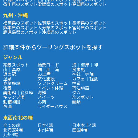
香川県のスポット
愛媛県のスポット
高知県のスポット
九州・沖縄
福岡県のスポット
佐賀県のスポット
長崎県のスポット
熊本県のスポット
大分県のスポット
宮崎県のスポット
鹿児島県のスポット
沖縄県のスポット
詳細条件からツーリングスポットを探す
ジャンル
絶景スポット
絶景ロード
海｜海岸｜岬
山｜高原
湖｜川｜滝
食事処
道の駅
お土産
神社｜寺院
温泉
文化施設
カフェ｜軽食
商業施設
ソフトクリーム
林道
夜景
イベント体験
宿泊施設
美術館｜資料館
海鮮
ダム
キャンプ場
スイーツ
珍スポット
動植物園
お肉
麺類
お酒
ライダーハウス
東西南北の端
全ての端
日本4端
日本本土4端
北海道4端
本州4端
四国4端
九州4端