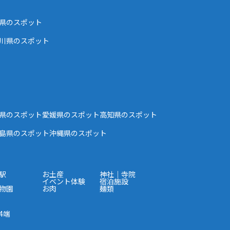
県のスポット
川県のスポット
県のスポット
愛媛県のスポット
高知県のスポット
島県のスポット
沖縄県のスポット
駅
お土産
神社｜寺院
イベント体験
宿泊施設
物園
お肉
麺類
4端