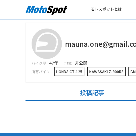
モトスポットとは
mauna.one@gmail.c
47年
非公開
バイク歴
地域
所有バイク
HONDA CT-125
KAWASAKI Z-900RS
BM
投稿記事