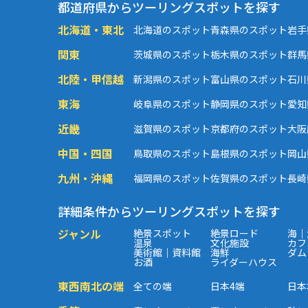
都道府県からツーリングスポットを探す
北海道・東北
北海道のスポット
青森県のスポット
岩手
関東
茨城県のスポット
栃木県のスポット
群馬
北陸・甲信越
新潟県のスポット
富山県のスポット
石川
東海
岐阜県のスポット
静岡県のスポット
愛知
近畿
滋賀県のスポット
京都府のスポット
大阪
中国・四国
鳥取県のスポット
島根県のスポット
岡山
九州・沖縄
福岡県のスポット
佐賀県のスポット
長崎
詳細条件からツーリングスポットを探す
ジャンル
絶景スポット
絶景ロード
海｜
温泉
文化施設
カフ
美術館｜資料館
海鮮
ダム
お酒
ライダーハウス
東西南北の端
全ての端
日本4端
日本