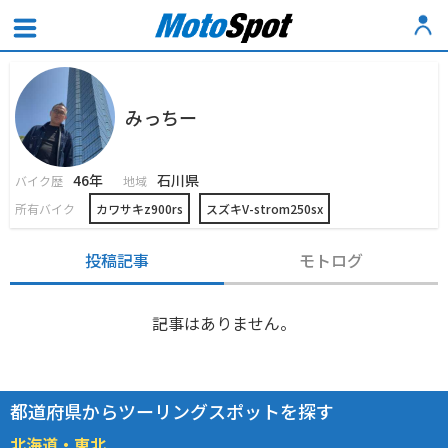
みっちー
46年
石川県
バイク歴
地域
所有バイク
カワサキz900rs
スズキV-strom250sx
投稿記事
モトログ
記事はありません。
都道府県からツーリングスポットを探す
北海道・東北