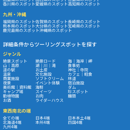
香川県のスポット
愛媛県のスポット
高知県のスポット
九州・沖縄
福岡県のスポット
佐賀県のスポット
長崎県のスポット
熊本県のスポット
大分県のスポット
宮崎県のスポット
鹿児島県のスポット
沖縄県のスポット
詳細条件からツーリングスポットを探す
ジャンル
絶景スポット
絶景ロード
海｜海岸｜岬
山｜高原
湖｜川｜滝
食事処
道の駅
お土産
神社｜寺院
温泉
文化施設
カフェ｜軽食
商業施設
ソフトクリーム
林道
夜景
イベント体験
宿泊施設
美術館｜資料館
海鮮
ダム
キャンプ場
スイーツ
珍スポット
動植物園
お肉
麺類
お酒
ライダーハウス
東西南北の端
全ての端
日本4端
日本本土4端
北海道4端
本州4端
四国4端
九州4端