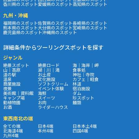
香川県のスポット
愛媛県のスポット
高知県のスポット
九州・沖縄
福岡県のスポット
佐賀県のスポット
長崎県のスポット
熊本県のスポット
大分県のスポット
宮崎県のスポット
鹿児島県のスポット
沖縄県のスポット
詳細条件からツーリングスポットを探す
ジャンル
絶景スポット
絶景ロード
海｜海岸｜岬
山｜高原
湖｜川｜滝
食事処
道の駅
お土産
神社｜寺院
温泉
文化施設
カフェ｜軽食
商業施設
ソフトクリーム
林道
夜景
イベント体験
宿泊施設
美術館｜資料館
海鮮
ダム
キャンプ場
スイーツ
珍スポット
動植物園
お肉
麺類
お酒
ライダーハウス
東西南北の端
全ての端
日本4端
日本本土4端
北海道4端
本州4端
四国4端
九州4端