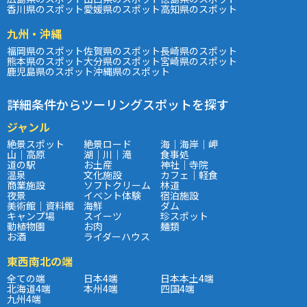
香川県のスポット
愛媛県のスポット
高知県のスポット
九州・沖縄
福岡県のスポット
佐賀県のスポット
長崎県のスポット
熊本県のスポット
大分県のスポット
宮崎県のスポット
鹿児島県のスポット
沖縄県のスポット
詳細条件からツーリングスポットを探す
ジャンル
絶景スポット
絶景ロード
海｜海岸｜岬
山｜高原
湖｜川｜滝
食事処
道の駅
お土産
神社｜寺院
温泉
文化施設
カフェ｜軽食
商業施設
ソフトクリーム
林道
夜景
イベント体験
宿泊施設
美術館｜資料館
海鮮
ダム
キャンプ場
スイーツ
珍スポット
動植物園
お肉
麺類
お酒
ライダーハウス
東西南北の端
全ての端
日本4端
日本本土4端
北海道4端
本州4端
四国4端
九州4端