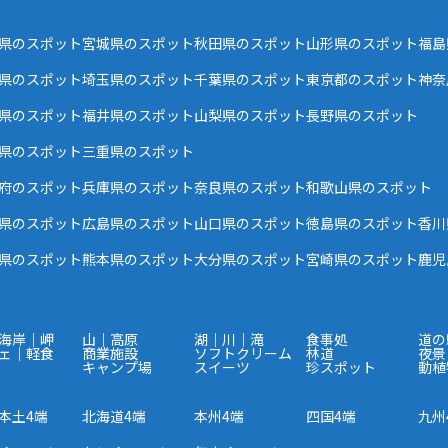
県のスポット
宮城県のスポット
秋田県のスポット
山形県のスポット
福島
県のスポット
埼玉県のスポット
千葉県のスポット
東京都のスポット
神奈
県のスポット
福井県のスポット
山梨県のスポット
長野県のスポット
県のスポット
三重県のスポット
府のスポット
兵庫県のスポット
奈良県のスポット
和歌山県のスポット
県のスポット
広島県のスポット
山口県のスポット
徳島県のスポット
香川
県のスポット
熊本県のスポット
大分県のスポット
宮崎県のスポット
鹿児
海岸｜岬
山｜高原
湖｜川｜滝
食事処
道の
ェ｜軽食
商業施設
ソフトクリーム
林道
夜景
キャンプ場
スイーツ
珍スポット
動植
本土4端
北海道4端
本州4端
四国4端
九州