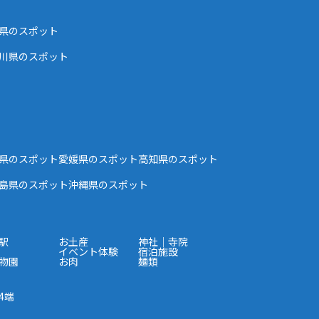
県のスポット
川県のスポット
県のスポット
愛媛県のスポット
高知県のスポット
島県のスポット
沖縄県のスポット
駅
お土産
神社｜寺院
イベント体験
宿泊施設
物園
お肉
麺類
4端