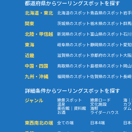
都道府県からツーリングスポットを探す
北海道・東北
北海道のスポット
青森県のスポット
岩手
関東
茨城県のスポット
栃木県のスポット
群馬
北陸・甲信越
新潟県のスポット
富山県のスポット
石川
東海
岐阜県のスポット
静岡県のスポット
愛知
近畿
滋賀県のスポット
京都府のスポット
大阪
中国・四国
鳥取県のスポット
島根県のスポット
岡山
九州・沖縄
福岡県のスポット
佐賀県のスポット
長崎
詳細条件からツーリングスポットを探す
ジャンル
絶景スポット
絶景ロード
海｜
温泉
文化施設
カフ
美術館｜資料館
海鮮
ダム
お酒
ライダーハウス
東西南北の端
全ての端
日本4端
日本