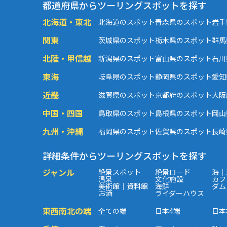
都道府県からツーリングスポットを探す
北海道・東北
北海道のスポット
青森県のスポット
岩手
関東
茨城県のスポット
栃木県のスポット
群馬
北陸・甲信越
新潟県のスポット
富山県のスポット
石川
東海
岐阜県のスポット
静岡県のスポット
愛知
近畿
滋賀県のスポット
京都府のスポット
大阪
中国・四国
鳥取県のスポット
島根県のスポット
岡山
九州・沖縄
福岡県のスポット
佐賀県のスポット
長崎
詳細条件からツーリングスポットを探す
ジャンル
絶景スポット
絶景ロード
海｜
温泉
文化施設
カフ
美術館｜資料館
海鮮
ダム
お酒
ライダーハウス
東西南北の端
全ての端
日本4端
日本