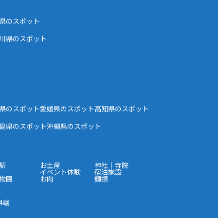
県のスポット
川県のスポット
県のスポット
愛媛県のスポット
高知県のスポット
島県のスポット
沖縄県のスポット
駅
お土産
神社｜寺院
イベント体験
宿泊施設
物園
お肉
麺類
4端