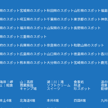
県のスポット
宮城県のスポット
秋田県のスポット
山形県のスポット
福島
県のスポット
埼玉県のスポット
千葉県のスポット
東京都のスポット
神奈
県のスポット
福井県のスポット
山梨県のスポット
長野県のスポット
県のスポット
三重県のスポット
府のスポット
兵庫県のスポット
奈良県のスポット
和歌山県のスポット
県のスポット
広島県のスポット
山口県のスポット
徳島県のスポット
香川
県のスポット
熊本県のスポット
大分県のスポット
宮崎県のスポット
鹿児
海岸｜岬
山｜高原
湖｜川｜滝
食事処
道の
ェ｜軽食
商業施設
ソフトクリーム
林道
夜景
キャンプ場
スイーツ
珍スポット
動植
本土4端
北海道4端
本州4端
四国4端
九州