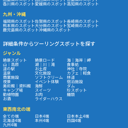
香川県のスポット
愛媛県のスポット
高知県のスポット
九州・沖縄
福岡県のスポット
佐賀県のスポット
長崎県のスポット
熊本県のスポット
大分県のスポット
宮崎県のスポット
鹿児島県のスポット
沖縄県のスポット
詳細条件からツーリングスポットを探す
ジャンル
絶景スポット
絶景ロード
海｜海岸｜岬
山｜高原
湖｜川｜滝
食事処
道の駅
お土産
神社｜寺院
温泉
文化施設
カフェ｜軽食
商業施設
ソフトクリーム
林道
夜景
イベント体験
宿泊施設
美術館｜資料館
海鮮
ダム
キャンプ場
スイーツ
珍スポット
動植物園
お肉
麺類
お酒
ライダーハウス
東西南北の端
全ての端
日本4端
日本本土4端
北海道4端
本州4端
四国4端
九州4端