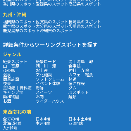
香川県のスポット
愛媛県のスポット
高知県のスポット
九州・沖縄
福岡県のスポット
佐賀県のスポット
長崎県のスポット
熊本県のスポット
大分県のスポット
宮崎県のスポット
鹿児島県のスポット
沖縄県のスポット
詳細条件からツーリングスポットを探す
ジャンル
絶景スポット
絶景ロード
海｜海岸｜岬
山｜高原
湖｜川｜滝
食事処
道の駅
お土産
神社｜寺院
温泉
文化施設
カフェ｜軽食
商業施設
ソフトクリーム
林道
夜景
イベント体験
宿泊施設
美術館｜資料館
海鮮
ダム
キャンプ場
スイーツ
珍スポット
動植物園
お肉
麺類
お酒
ライダーハウス
東西南北の端
全ての端
日本4端
日本本土4端
北海道4端
本州4端
四国4端
九州4端