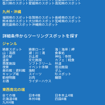
香川県のスポット
愛媛県のスポット
高知県のスポット
九州・沖縄
福岡県のスポット
佐賀県のスポット
長崎県のスポット
熊本県のスポット
大分県のスポット
宮崎県のスポット
鹿児島県のスポット
沖縄県のスポット
詳細条件からツーリングスポットを探す
ジャンル
絶景スポット
絶景ロード
海｜海岸｜岬
山｜高原
湖｜川｜滝
食事処
道の駅
お土産
神社｜寺院
温泉
文化施設
カフェ｜軽食
商業施設
ソフトクリーム
林道
夜景
イベント体験
宿泊施設
美術館｜資料館
海鮮
ダム
キャンプ場
スイーツ
珍スポット
動植物園
お肉
麺類
お酒
ライダーハウス
東西南北の端
全ての端
日本4端
日本本土4端
北海道4端
本州4端
四国4端
九州4端