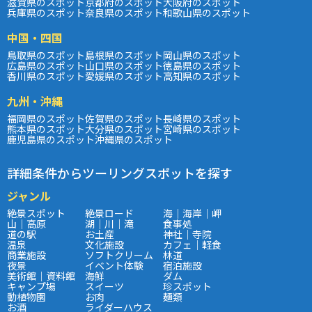
滋賀県のスポット
京都府のスポット
大阪府のスポット
兵庫県のスポット
奈良県のスポット
和歌山県のスポット
中国・四国
鳥取県のスポット
島根県のスポット
岡山県のスポット
広島県のスポット
山口県のスポット
徳島県のスポット
香川県のスポット
愛媛県のスポット
高知県のスポット
九州・沖縄
福岡県のスポット
佐賀県のスポット
長崎県のスポット
熊本県のスポット
大分県のスポット
宮崎県のスポット
鹿児島県のスポット
沖縄県のスポット
詳細条件からツーリングスポットを探す
ジャンル
絶景スポット
絶景ロード
海｜海岸｜岬
山｜高原
湖｜川｜滝
食事処
道の駅
お土産
神社｜寺院
温泉
文化施設
カフェ｜軽食
商業施設
ソフトクリーム
林道
夜景
イベント体験
宿泊施設
美術館｜資料館
海鮮
ダム
キャンプ場
スイーツ
珍スポット
動植物園
お肉
麺類
お酒
ライダーハウス