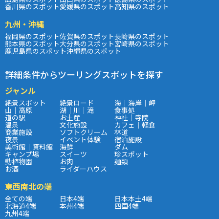
香川県のスポット
愛媛県のスポット
高知県のスポット
九州・沖縄
福岡県のスポット
佐賀県のスポット
長崎県のスポット
熊本県のスポット
大分県のスポット
宮崎県のスポット
鹿児島県のスポット
沖縄県のスポット
詳細条件からツーリングスポットを探す
ジャンル
絶景スポット
絶景ロード
海｜海岸｜岬
山｜高原
湖｜川｜滝
食事処
道の駅
お土産
神社｜寺院
温泉
文化施設
カフェ｜軽食
商業施設
ソフトクリーム
林道
夜景
イベント体験
宿泊施設
美術館｜資料館
海鮮
ダム
キャンプ場
スイーツ
珍スポット
動植物園
お肉
麺類
お酒
ライダーハウス
東西南北の端
全ての端
日本4端
日本本土4端
北海道4端
本州4端
四国4端
九州4端