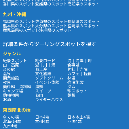
香川県のスポット
愛媛県のスポット
高知県のスポット
九州・沖縄
福岡県のスポット
佐賀県のスポット
長崎県のスポット
熊本県のスポット
大分県のスポット
宮崎県のスポット
鹿児島県のスポット
沖縄県のスポット
詳細条件からツーリングスポットを探す
ジャンル
絶景スポット
絶景ロード
海｜海岸｜岬
山｜高原
湖｜川｜滝
食事処
道の駅
お土産
神社｜寺院
温泉
文化施設
カフェ｜軽食
商業施設
ソフトクリーム
林道
夜景
イベント体験
宿泊施設
美術館｜資料館
海鮮
ダム
キャンプ場
スイーツ
珍スポット
動植物園
お肉
麺類
お酒
ライダーハウス
東西南北の端
全ての端
日本4端
日本本土4端
北海道4端
本州4端
四国4端
九州4端