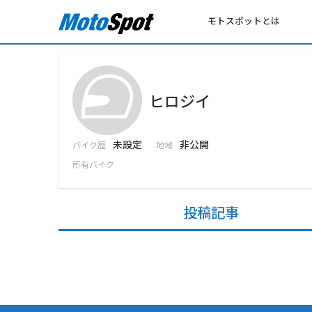
モトスポットとは
ヒロジイ
未設定
非公開
バイク歴
地域
所有バイク
投稿記事