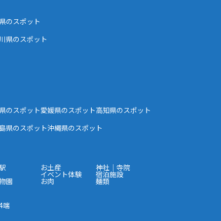
県のスポット
川県のスポット
県のスポット
愛媛県のスポット
高知県のスポット
島県のスポット
沖縄県のスポット
駅
お土産
神社｜寺院
イベント体験
宿泊施設
物園
お肉
麺類
4端