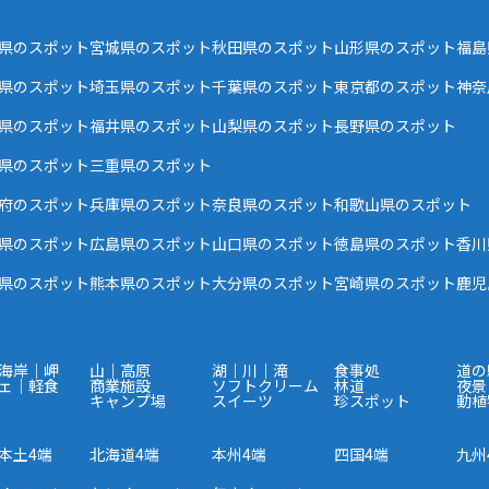
県のスポット
宮城県のスポット
秋田県のスポット
山形県のスポット
福島
県のスポット
埼玉県のスポット
千葉県のスポット
東京都のスポット
神奈
県のスポット
福井県のスポット
山梨県のスポット
長野県のスポット
県のスポット
三重県のスポット
府のスポット
兵庫県のスポット
奈良県のスポット
和歌山県のスポット
県のスポット
広島県のスポット
山口県のスポット
徳島県のスポット
香川
県のスポット
熊本県のスポット
大分県のスポット
宮崎県のスポット
鹿児
海岸｜岬
山｜高原
湖｜川｜滝
食事処
道の
ェ｜軽食
商業施設
ソフトクリーム
林道
夜景
キャンプ場
スイーツ
珍スポット
動植
本土4端
北海道4端
本州4端
四国4端
九州