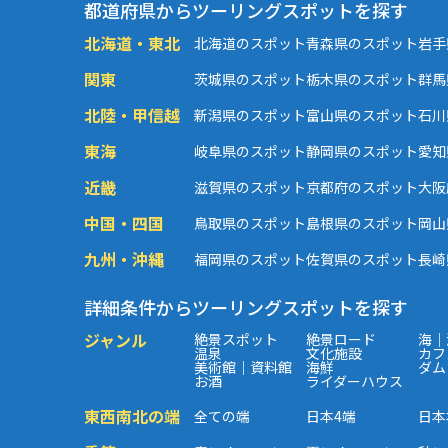
都道府県からツーリングスポットを探す
北海道・東北
北海道のスポット
青森県のスポット
岩手
関東
茨城県のスポット
栃木県のスポット
群馬
北陸・甲信越
新潟県のスポット
富山県のスポット
石川
東海
岐阜県のスポット
静岡県のスポット
愛知
近畿
滋賀県のスポット
京都府のスポット
大阪
中国・四国
鳥取県のスポット
島根県のスポット
岡山
九州・沖縄
福岡県のスポット
佐賀県のスポット
長崎
詳細条件からツーリングスポットを探す
ジャンル
絶景スポット
絶景ロード
海｜
温泉
文化施設
カフ
美術館｜資料館
海鮮
ダム
お酒
ライダーハウス
東西南北の端
全ての端
日本4端
日本