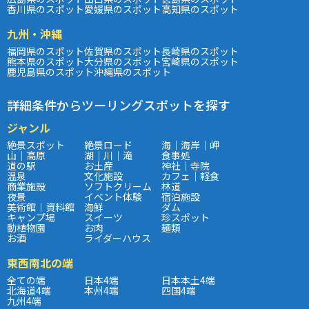
香川県のスポット
愛媛県のスポット
高知県のスポット
九州・沖縄
福岡県のスポット
佐賀県のスポット
長崎県のスポット
熊本県のスポット
大分県のスポット
宮崎県のスポット
鹿児島県のスポット
沖縄県のスポット
詳細条件からツーリングスポットを探す
ジャンル
絶景スポット
絶景ロード
海｜海岸｜岬
山｜高原
湖｜川｜滝
食事処
道の駅
お土産
神社｜寺院
温泉
文化施設
カフェ｜軽食
商業施設
ソフトクリーム
林道
夜景
イベント体験
宿泊施設
美術館｜資料館
海鮮
ダム
キャンプ場
スイーツ
珍スポット
動植物園
お肉
麺類
お酒
ライダーハウス
東西南北の端
全ての端
日本4端
日本本土4端
北海道4端
本州4端
四国4端
九州4端