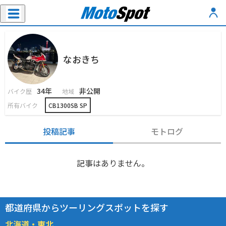
なおきち
34年
非公開
バイク歴
地域
所有バイク
CB1300SB SP
投稿記事
モトログ
記事はありません。
都道府県からツーリングスポットを探す
北海道・東北