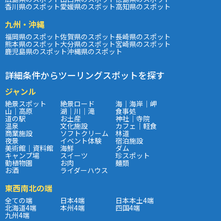
香川県のスポット
愛媛県のスポット
高知県のスポット
九州・沖縄
福岡県のスポット
佐賀県のスポット
長崎県のスポット
熊本県のスポット
大分県のスポット
宮崎県のスポット
鹿児島県のスポット
沖縄県のスポット
詳細条件からツーリングスポットを探す
ジャンル
絶景スポット
絶景ロード
海｜海岸｜岬
山｜高原
湖｜川｜滝
食事処
道の駅
お土産
神社｜寺院
温泉
文化施設
カフェ｜軽食
商業施設
ソフトクリーム
林道
夜景
イベント体験
宿泊施設
美術館｜資料館
海鮮
ダム
キャンプ場
スイーツ
珍スポット
動植物園
お肉
麺類
お酒
ライダーハウス
東西南北の端
全ての端
日本4端
日本本土4端
北海道4端
本州4端
四国4端
九州4端