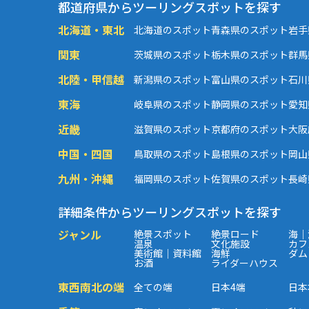
都道府県からツーリングスポットを探す
北海道・東北
北海道のスポット
青森県のスポット
岩手
関東
茨城県のスポット
栃木県のスポット
群馬
北陸・甲信越
新潟県のスポット
富山県のスポット
石川
東海
岐阜県のスポット
静岡県のスポット
愛知
近畿
滋賀県のスポット
京都府のスポット
大阪
中国・四国
鳥取県のスポット
島根県のスポット
岡山
九州・沖縄
福岡県のスポット
佐賀県のスポット
長崎
詳細条件からツーリングスポットを探す
ジャンル
絶景スポット
絶景ロード
海｜
温泉
文化施設
カフ
美術館｜資料館
海鮮
ダム
お酒
ライダーハウス
東西南北の端
全ての端
日本4端
日本