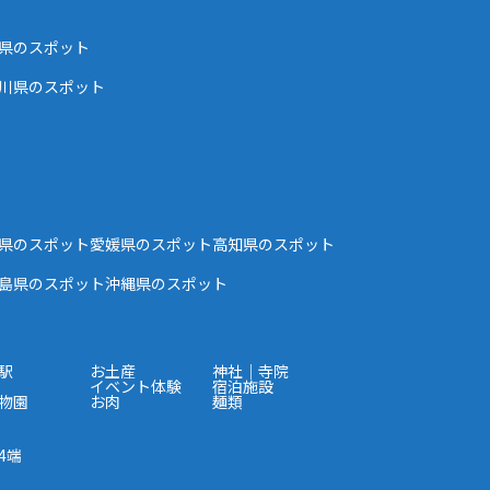
県のスポット
川県のスポット
県のスポット
愛媛県のスポット
高知県のスポット
島県のスポット
沖縄県のスポット
駅
お土産
神社｜寺院
イベント体験
宿泊施設
物園
お肉
麺類
4端