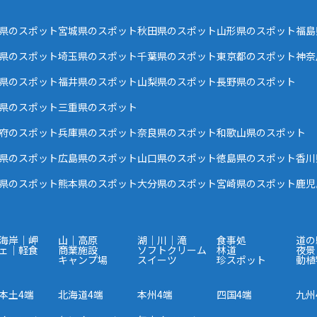
県のスポット
宮城県のスポット
秋田県のスポット
山形県のスポット
福島
県のスポット
埼玉県のスポット
千葉県のスポット
東京都のスポット
神奈
県のスポット
福井県のスポット
山梨県のスポット
長野県のスポット
県のスポット
三重県のスポット
府のスポット
兵庫県のスポット
奈良県のスポット
和歌山県のスポット
県のスポット
広島県のスポット
山口県のスポット
徳島県のスポット
香川
県のスポット
熊本県のスポット
大分県のスポット
宮崎県のスポット
鹿児
海岸｜岬
山｜高原
湖｜川｜滝
食事処
道の
ェ｜軽食
商業施設
ソフトクリーム
林道
夜景
キャンプ場
スイーツ
珍スポット
動植
本土4端
北海道4端
本州4端
四国4端
九州