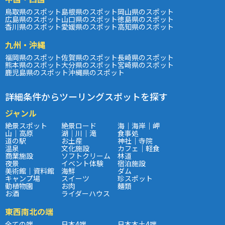
鳥取県のスポット
島根県のスポット
岡山県のスポット
広島県のスポット
山口県のスポット
徳島県のスポット
香川県のスポット
愛媛県のスポット
高知県のスポット
九州・沖縄
福岡県のスポット
佐賀県のスポット
長崎県のスポット
熊本県のスポット
大分県のスポット
宮崎県のスポット
鹿児島県のスポット
沖縄県のスポット
詳細条件からツーリングスポットを探す
ジャンル
絶景スポット
絶景ロード
海｜海岸｜岬
山｜高原
湖｜川｜滝
食事処
道の駅
お土産
神社｜寺院
温泉
文化施設
カフェ｜軽食
商業施設
ソフトクリーム
林道
夜景
イベント体験
宿泊施設
美術館｜資料館
海鮮
ダム
キャンプ場
スイーツ
珍スポット
動植物園
お肉
麺類
お酒
ライダーハウス
東西南北の端
全ての端
日本4端
日本本土4端