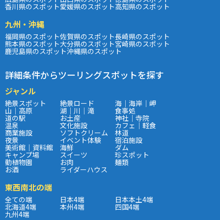
香川県のスポット
愛媛県のスポット
高知県のスポット
九州・沖縄
福岡県のスポット
佐賀県のスポット
長崎県のスポット
熊本県のスポット
大分県のスポット
宮崎県のスポット
鹿児島県のスポット
沖縄県のスポット
詳細条件からツーリングスポットを探す
ジャンル
絶景スポット
絶景ロード
海｜海岸｜岬
山｜高原
湖｜川｜滝
食事処
道の駅
お土産
神社｜寺院
温泉
文化施設
カフェ｜軽食
商業施設
ソフトクリーム
林道
夜景
イベント体験
宿泊施設
美術館｜資料館
海鮮
ダム
キャンプ場
スイーツ
珍スポット
動植物園
お肉
麺類
お酒
ライダーハウス
東西南北の端
全ての端
日本4端
日本本土4端
北海道4端
本州4端
四国4端
九州4端