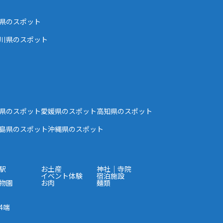
県のスポット
川県のスポット
県のスポット
愛媛県のスポット
高知県のスポット
島県のスポット
沖縄県のスポット
駅
お土産
神社｜寺院
イベント体験
宿泊施設
物園
お肉
麺類
4端