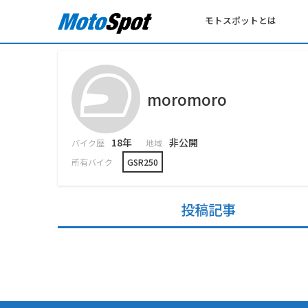
モトスポットとは
moromoro
18年
非公開
バイク歴
地域
所有バイク
GSR250
投稿記事