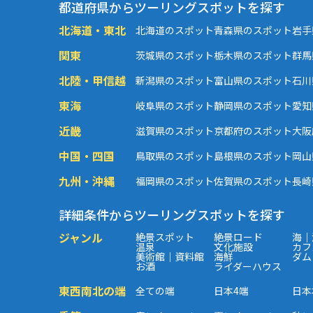
都道府県からツーリングスポットを探す
北海道・東北
北海道のスポット
青森県のスポット
岩手
関東
茨城県のスポット
栃木県のスポット
群馬
北陸・甲信越
新潟県のスポット
富山県のスポット
石川
東海
岐阜県のスポット
静岡県のスポット
愛知
近畿
滋賀県のスポット
京都府のスポット
大阪
中国・四国
鳥取県のスポット
島根県のスポット
岡山
九州・沖縄
福岡県のスポット
佐賀県のスポット
長崎
詳細条件からツーリングスポットを探す
ジャンル
絶景スポット
絶景ロード
海｜
温泉
文化施設
カフ
美術館｜資料館
海鮮
ダム
お酒
ライダーハウス
東西南北の端
全ての端
日本4端
日本