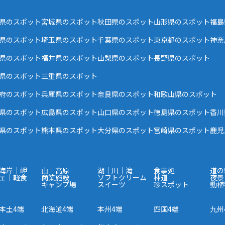
県のスポット
宮城県のスポット
秋田県のスポット
山形県のスポット
福島
県のスポット
埼玉県のスポット
千葉県のスポット
東京都のスポット
神奈
県のスポット
福井県のスポット
山梨県のスポット
長野県のスポット
県のスポット
三重県のスポット
府のスポット
兵庫県のスポット
奈良県のスポット
和歌山県のスポット
県のスポット
広島県のスポット
山口県のスポット
徳島県のスポット
香川
県のスポット
熊本県のスポット
大分県のスポット
宮崎県のスポット
鹿児
海岸｜岬
山｜高原
湖｜川｜滝
食事処
道の
ェ｜軽食
商業施設
ソフトクリーム
林道
夜景
キャンプ場
スイーツ
珍スポット
動植
本土4端
北海道4端
本州4端
四国4端
九州