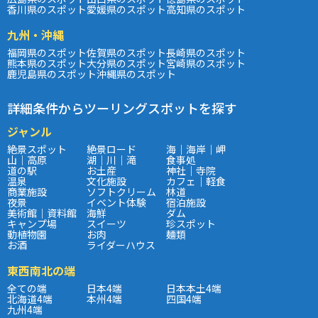
香川県のスポット
愛媛県のスポット
高知県のスポット
九州・沖縄
福岡県のスポット
佐賀県のスポット
長崎県のスポット
熊本県のスポット
大分県のスポット
宮崎県のスポット
鹿児島県のスポット
沖縄県のスポット
詳細条件からツーリングスポットを探す
ジャンル
絶景スポット
絶景ロード
海｜海岸｜岬
山｜高原
湖｜川｜滝
食事処
道の駅
お土産
神社｜寺院
温泉
文化施設
カフェ｜軽食
商業施設
ソフトクリーム
林道
夜景
イベント体験
宿泊施設
美術館｜資料館
海鮮
ダム
キャンプ場
スイーツ
珍スポット
動植物園
お肉
麺類
お酒
ライダーハウス
東西南北の端
全ての端
日本4端
日本本土4端
北海道4端
本州4端
四国4端
九州4端