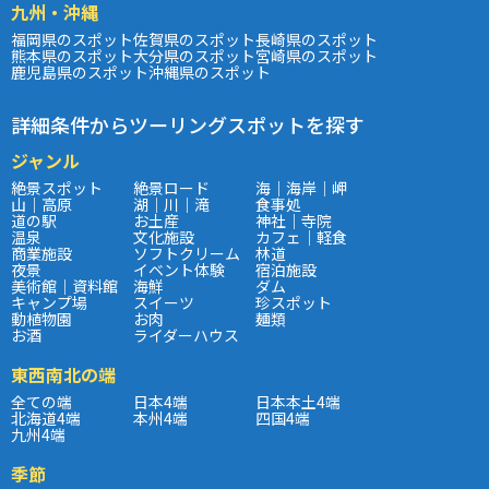
九州・沖縄
福岡県のスポット
佐賀県のスポット
長崎県のスポット
熊本県のスポット
大分県のスポット
宮崎県のスポット
鹿児島県のスポット
沖縄県のスポット
詳細条件からツーリングスポットを探す
ジャンル
絶景スポット
絶景ロード
海｜海岸｜岬
山｜高原
湖｜川｜滝
食事処
道の駅
お土産
神社｜寺院
温泉
文化施設
カフェ｜軽食
商業施設
ソフトクリーム
林道
夜景
イベント体験
宿泊施設
美術館｜資料館
海鮮
ダム
キャンプ場
スイーツ
珍スポット
動植物園
お肉
麺類
お酒
ライダーハウス
東西南北の端
全ての端
日本4端
日本本土4端
北海道4端
本州4端
四国4端
九州4端
季節