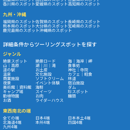
香川県のスポット
愛媛県のスポット
高知県のスポット
九州・沖縄
福岡県のスポット
佐賀県のスポット
長崎県のスポット
熊本県のスポット
大分県のスポット
宮崎県のスポット
鹿児島県のスポット
沖縄県のスポット
詳細条件からツーリングスポットを探す
ジャンル
絶景スポット
絶景ロード
海｜海岸｜岬
山｜高原
湖｜川｜滝
食事処
道の駅
お土産
神社｜寺院
温泉
文化施設
カフェ｜軽食
商業施設
ソフトクリーム
林道
夜景
イベント体験
宿泊施設
美術館｜資料館
海鮮
ダム
キャンプ場
スイーツ
珍スポット
動植物園
お肉
麺類
お酒
ライダーハウス
東西南北の端
全ての端
日本4端
日本本土4端
北海道4端
本州4端
四国4端
九州4端