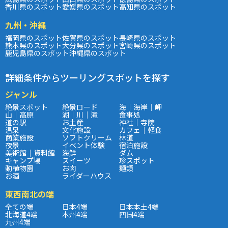
香川県のスポット
愛媛県のスポット
高知県のスポット
九州・沖縄
福岡県のスポット
佐賀県のスポット
長崎県のスポット
熊本県のスポット
大分県のスポット
宮崎県のスポット
鹿児島県のスポット
沖縄県のスポット
詳細条件からツーリングスポットを探す
ジャンル
絶景スポット
絶景ロード
海｜海岸｜岬
山｜高原
湖｜川｜滝
食事処
道の駅
お土産
神社｜寺院
温泉
文化施設
カフェ｜軽食
商業施設
ソフトクリーム
林道
夜景
イベント体験
宿泊施設
美術館｜資料館
海鮮
ダム
キャンプ場
スイーツ
珍スポット
動植物園
お肉
麺類
お酒
ライダーハウス
東西南北の端
全ての端
日本4端
日本本土4端
北海道4端
本州4端
四国4端
九州4端