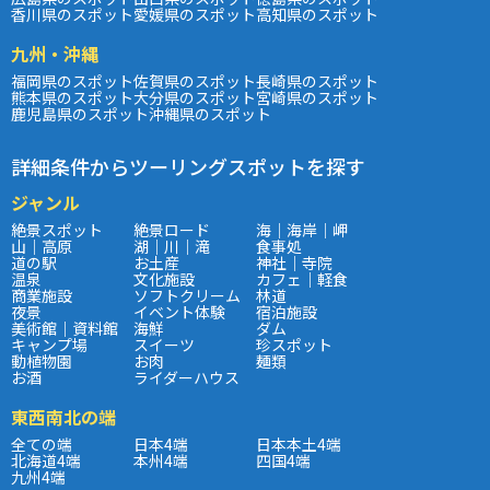
香川県のスポット
愛媛県のスポット
高知県のスポット
九州・沖縄
福岡県のスポット
佐賀県のスポット
長崎県のスポット
熊本県のスポット
大分県のスポット
宮崎県のスポット
鹿児島県のスポット
沖縄県のスポット
詳細条件からツーリングスポットを探す
ジャンル
絶景スポット
絶景ロード
海｜海岸｜岬
山｜高原
湖｜川｜滝
食事処
道の駅
お土産
神社｜寺院
温泉
文化施設
カフェ｜軽食
商業施設
ソフトクリーム
林道
夜景
イベント体験
宿泊施設
美術館｜資料館
海鮮
ダム
キャンプ場
スイーツ
珍スポット
動植物園
お肉
麺類
お酒
ライダーハウス
東西南北の端
全ての端
日本4端
日本本土4端
北海道4端
本州4端
四国4端
九州4端