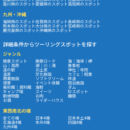
香川県のスポット
愛媛県のスポット
高知県のスポット
九州・沖縄
福岡県のスポット
佐賀県のスポット
長崎県のスポット
熊本県のスポット
大分県のスポット
宮崎県のスポット
鹿児島県のスポット
沖縄県のスポット
詳細条件からツーリングスポットを探す
ジャンル
絶景スポット
絶景ロード
海｜海岸｜岬
山｜高原
湖｜川｜滝
食事処
道の駅
お土産
神社｜寺院
温泉
文化施設
カフェ｜軽食
商業施設
ソフトクリーム
林道
夜景
イベント体験
宿泊施設
美術館｜資料館
海鮮
ダム
キャンプ場
スイーツ
珍スポット
動植物園
お肉
麺類
お酒
ライダーハウス
東西南北の端
全ての端
日本4端
日本本土4端
北海道4端
本州4端
四国4端
九州4端