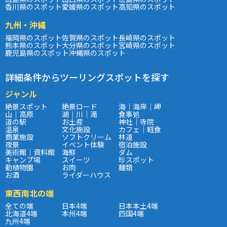
香川県のスポット
愛媛県のスポット
高知県のスポット
九州・沖縄
福岡県のスポット
佐賀県のスポット
長崎県のスポット
熊本県のスポット
大分県のスポット
宮崎県のスポット
鹿児島県のスポット
沖縄県のスポット
詳細条件からツーリングスポットを探す
ジャンル
絶景スポット
絶景ロード
海｜海岸｜岬
山｜高原
湖｜川｜滝
食事処
道の駅
お土産
神社｜寺院
温泉
文化施設
カフェ｜軽食
商業施設
ソフトクリーム
林道
夜景
イベント体験
宿泊施設
美術館｜資料館
海鮮
ダム
キャンプ場
スイーツ
珍スポット
動植物園
お肉
麺類
お酒
ライダーハウス
東西南北の端
全ての端
日本4端
日本本土4端
北海道4端
本州4端
四国4端
九州4端