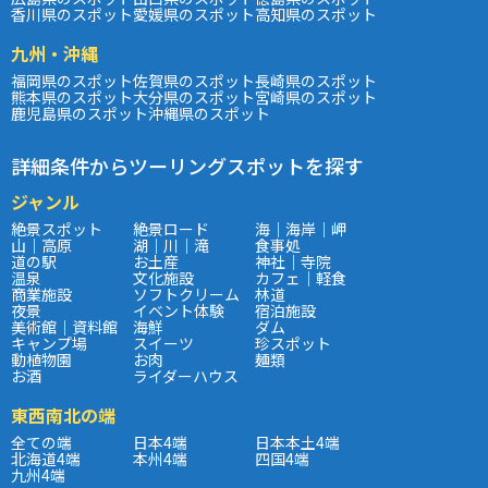
香川県のスポット
愛媛県のスポット
高知県のスポット
九州・沖縄
福岡県のスポット
佐賀県のスポット
長崎県のスポット
熊本県のスポット
大分県のスポット
宮崎県のスポット
鹿児島県のスポット
沖縄県のスポット
詳細条件からツーリングスポットを探す
ジャンル
絶景スポット
絶景ロード
海｜海岸｜岬
山｜高原
湖｜川｜滝
食事処
道の駅
お土産
神社｜寺院
温泉
文化施設
カフェ｜軽食
商業施設
ソフトクリーム
林道
夜景
イベント体験
宿泊施設
美術館｜資料館
海鮮
ダム
キャンプ場
スイーツ
珍スポット
動植物園
お肉
麺類
お酒
ライダーハウス
東西南北の端
全ての端
日本4端
日本本土4端
北海道4端
本州4端
四国4端
九州4端